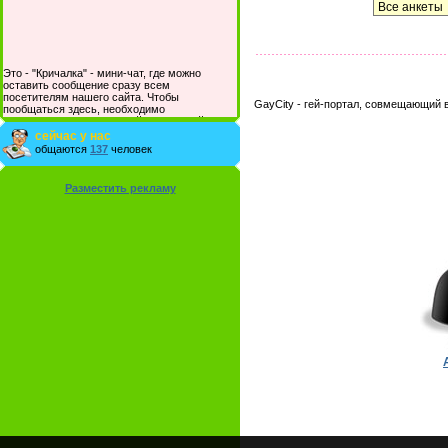
Это - "Кричалка" - мини-чат, где можно
оставить сообщение сразу всем
посетителям нашего сайта. Чтобы
GayCity - гей-портал, совмещающий 
пообщаться здесь, необходимо
зарегистрироваться на сайте и/или войти со
своими логином и паролем.
сейчас у нас
общаются
137
человек
Разместить рекламу