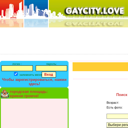
логин :
пароль:
запомнить меня
Чтобы зарегистрироваться, нажми
здесь!
городская площадь:
Поиск
крикни громче!
Возраст:
Есть фото: