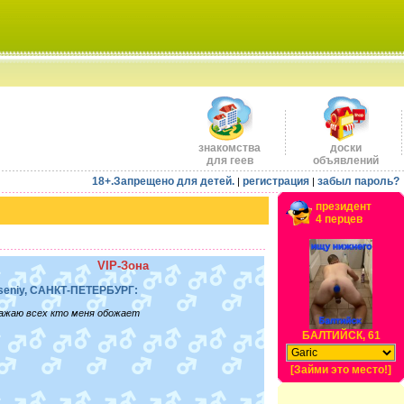
знакомства
доски
для геев
объявлений
18+.Запрещено для детей.
регистрация
забыл пароль?
|
|
президент
4 перцев
VIP-Зона
seniy, САНКТ-ПЕТЕРБУРГ:
ажаю всех кто меня обожает
БАЛТИЙСК, 61
[Займи это место!]