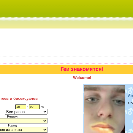
Геи знакомятся!
Welcome!
Ar
 геев и бисексуалов
Об
-
лет
Регион:
Город: