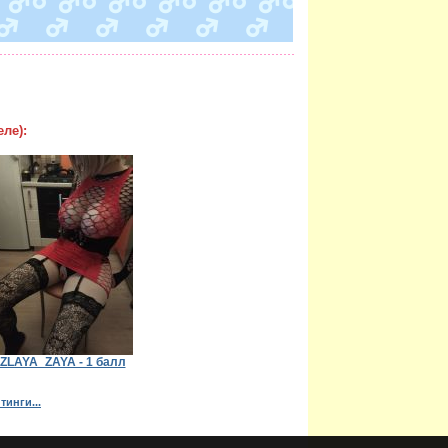
ле):
ZLAYA_ZAYA - 1 балл
тинги...