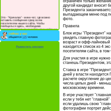
ограничен только желание
другой кандидат вносит 
Президента заканчиваетс
выпадающем меню под пор
Это - "Кричалка" - мини-чат, где можно
фото.
оставить сообщение сразу всем
посетителям нашего сайта. Чтобы
пообщаться здесь, необходимо
Правила
зарегистрироваться на сайте и/или войти со
своими логином и паролем.
Блок игры "Президент" н
сейчас у нас
общаются
125
человек
увидеть главную фотогра
возраст и офф-лайновый
находится список из 4 эк
Разместить рекламу
посетителям сайта, в том 
Для участия в игре нужно
станешь Президентом, эта
Ставка в игре "Президент
дней у власти находится 
расчете округление до це
числа целых дней - меньш
московскому времени.
В игре участвует "главн
если у тебя нет "главной
если удалишь свою "глав
фотографии портрет дейс