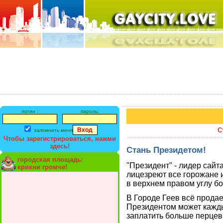
логин :
пароль:
С
запомнить меня
Чтобы зарегистрироваться, нажми
здесь!
Стань Президетом!
городская площадь:
"Президент" - лидер сайта
крикни громче!
лицезреют все горожане и
в верхнем правом углу б
В Городе Геев всё продае
Президентом может кажды
заплатить больше перцев