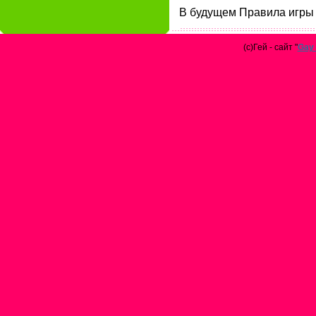
В будущем Правила игры 
(с)Гей - сайт "
Gay 