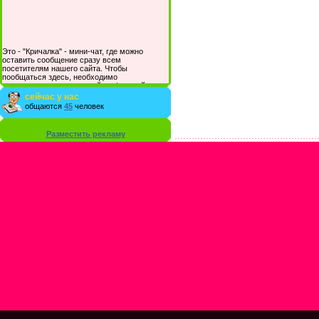
Это - "Кричалка" - мини-чат, где можно
оставить сообщение сразу всем
посетителям нашего сайта. Чтобы
пообщаться здесь, необходимо
зарегистрироваться на сайте и/или войти со
своими логином и паролем.
сейчас у нас
общаются
45
человек
Разместить рекламу