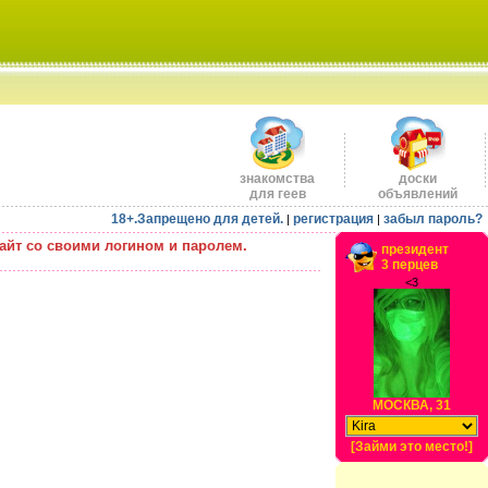
знакомства
доски
для геев
объявлений
18+.Запрещено для детей.
регистрация
забыл пароль?
|
|
айт со своими логином и паролем.
президент
3 перцев
<3
МОСКВА, 31
[Займи это место!]