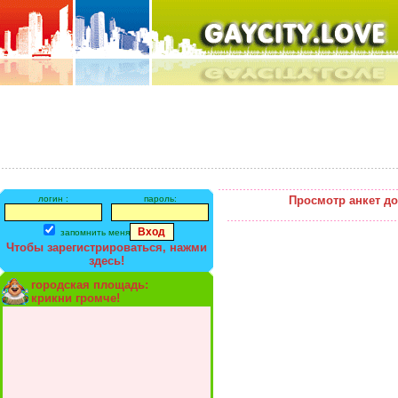
логин :
пароль:
Просмотр анкет д
запомнить меня
Чтобы зарегистрироваться, нажми
здесь!
городская площадь:
крикни громче!