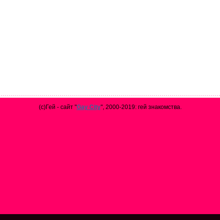
(с)Гей - сайт "
Gay City
", 2000-2019: гей знакомства.