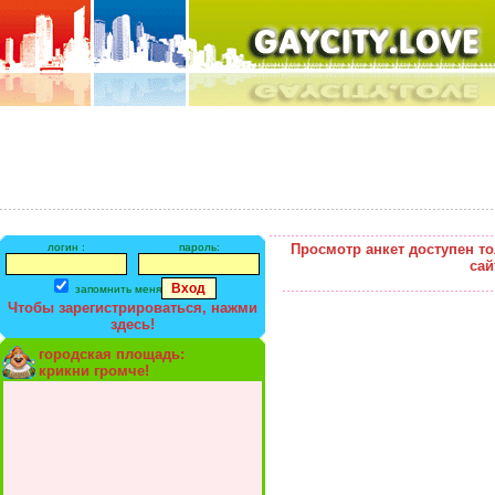
логин :
пароль:
Просмотр анкет доступен т
сай
запомнить меня
Чтобы зарегистрироваться, нажми
здесь!
городская площадь:
крикни громче!