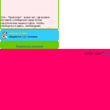
Это - "Кричалка" - мини-чат, где можно
оставить сообщение сразу всем
посетителям нашего сайта. Чтобы
пообщаться здесь, необходимо
зарегистрироваться на сайте и/или войти со
своими логином и паролем.
сейчас у нас
общаются
141
человек
Разместить рекламу
(с)Гей - сайт "
Gay 