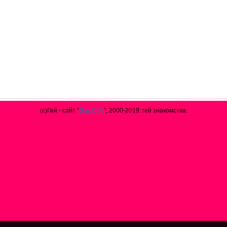
(с)Гей - сайт "
Gay City
", 2000-2019: гей знакомства.