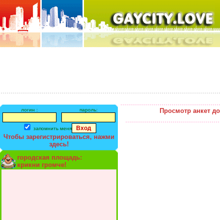
логин :
пароль:
Просмотр анкет д
запомнить меня
Чтобы зарегистрироваться, нажми
здесь!
городская площадь:
крикни громче!