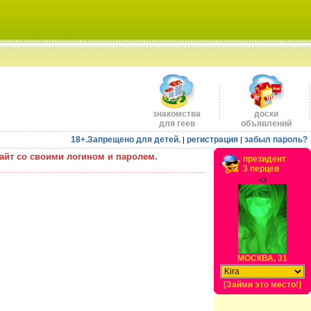
знакомства
доски
для геев
объявлений
18+.Запрещено для детей.
регистрация
забыл пароль?
|
|
айт со своими логином и паролем.
президент
3 перцев
<3
МОСКВА, 31
[Займи это место!]