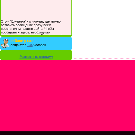
Это - "Кричалка" - мини-чат, где можно
оставить сообщение сразу всем
посетителям нашего сайта. Чтобы
пообщаться здесь, необходимо
зарегистрироваться на сайте и/или войти со
своими логином и паролем.
сейчас у нас
общаются
134
человек
Разместить рекламу