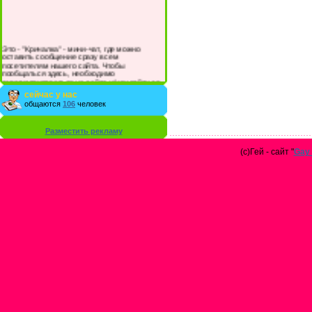
Это - "Кричалка" - мини-чат, где можно
оставить сообщение сразу всем
посетителям нашего сайта. Чтобы
пообщаться здесь, необходимо
зарегистрироваться на сайте и/или войти со
своими логином и паролем.
сейчас у нас
общаются
106
человек
Разместить рекламу
(с)Гей - сайт "
Gay 