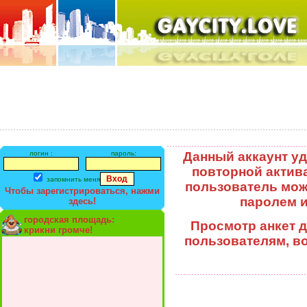
логин :
пароль:
Данный аккаунт уд
повторной актив
запомнить меня
пользователь може
Чтобы зарегистрироваться, нажми
паролем и
здесь!
городская площадь:
Просмотр анкет 
крикни громче!
пользователям, в