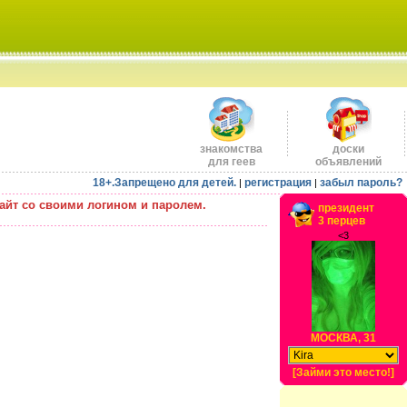
знакомства
доски
для геев
объявлений
18+.Запрещено для детей.
регистрация
забыл пароль?
|
|
айт со своими логином и паролем.
президент
3 перцев
<3
МОСКВА, 31
[Займи это место!]