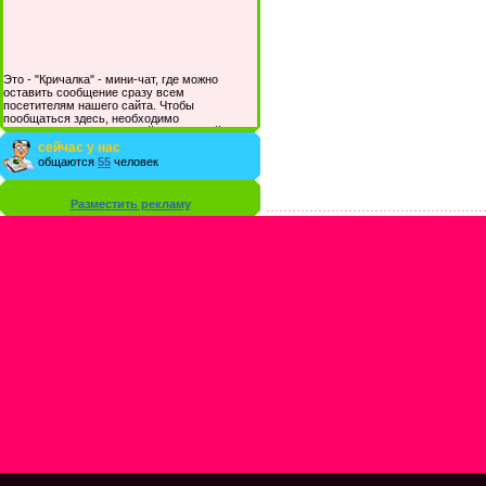
Это - "Кричалка" - мини-чат, где можно
оставить сообщение сразу всем
посетителям нашего сайта. Чтобы
пообщаться здесь, необходимо
зарегистрироваться на сайте и/или войти со
своими логином и паролем.
сейчас у нас
общаются
55
человек
Разместить рекламу