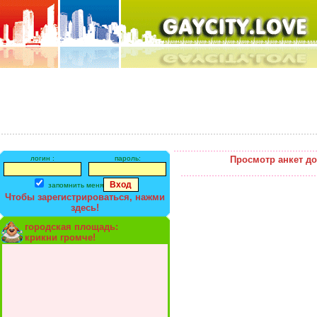
логин :
пароль:
Просмотр анкет д
запомнить меня
Чтобы зарегистрироваться, нажми
здесь!
городская площадь:
крикни громче!