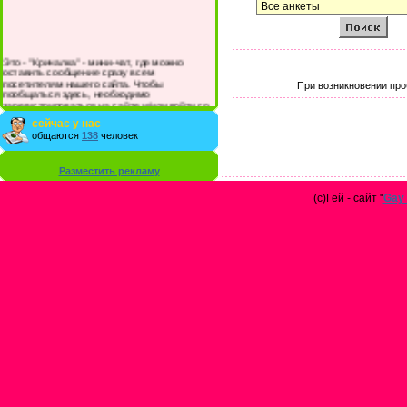
Это - "Кричалка" - мини-чат, где можно
оставить сообщение сразу всем
посетителям нашего сайта. Чтобы
При возникновении про
пообщаться здесь, необходимо
зарегистрироваться на сайте и/или войти со
своими логином и паролем.
сейчас у нас
общаются
138
человек
Разместить рекламу
(с)Гей - сайт "
Gay 