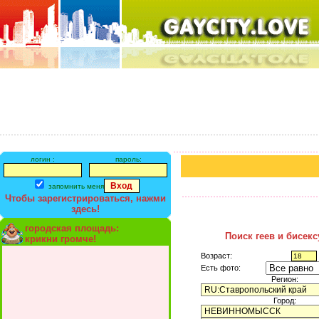
логин :
пароль:
запомнить меня
Чтобы зарегистрироваться, нажми
здесь!
городская площадь:
Поиск геев и бисек
крикни громче!
Возраст:
Есть фото:
Регион:
Город: