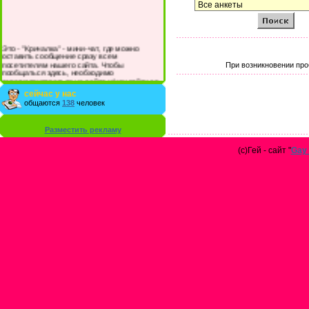
Это - "Кричалка" - мини-чат, где можно
оставить сообщение сразу всем
посетителям нашего сайта. Чтобы
При возникновении про
пообщаться здесь, необходимо
зарегистрироваться на сайте и/или войти со
своими логином и паролем.
сейчас у нас
общаются
138
человек
Разместить рекламу
(с)Гей - сайт "
Gay 