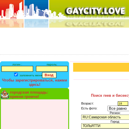
логин :
пароль:
запомнить меня
Чтобы зарегистрироваться, нажми
здесь!
городская площадь:
Поиск геев и бисек
крикни громче!
Возраст:
Есть фото:
Регион:
Город: