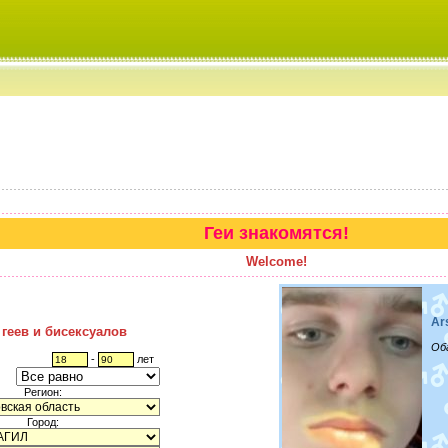
Геи знакомятся!
Welcome!
Ar
 геев и бисексуалов
Об
-
лет
Регион:
Город: