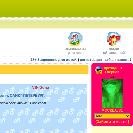
знакомства
доски
для геев
объявлений
18+.Запрещено для детей.
регистрация
забыл пароль?
|
|
президент
3 перцев
<3
VIP-Зона
seniy, САНКТ-ПЕТЕРБУРГ:
ажаю всех кто меня обожает
МОСКВА, 31
[Займи это место!]