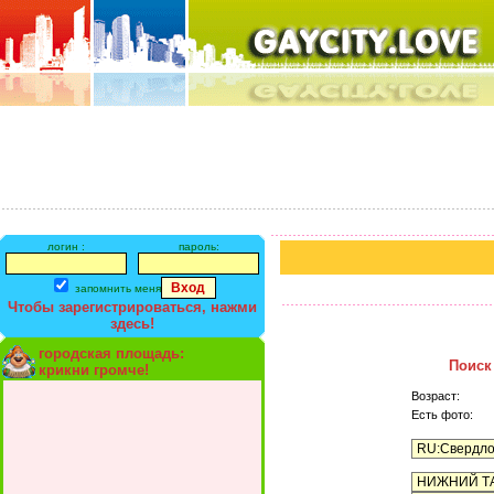
логин :
пароль:
запомнить меня
Чтобы зарегистрироваться, нажми
здесь!
городская площадь:
Поиск
крикни громче!
Возраст:
Есть фото: