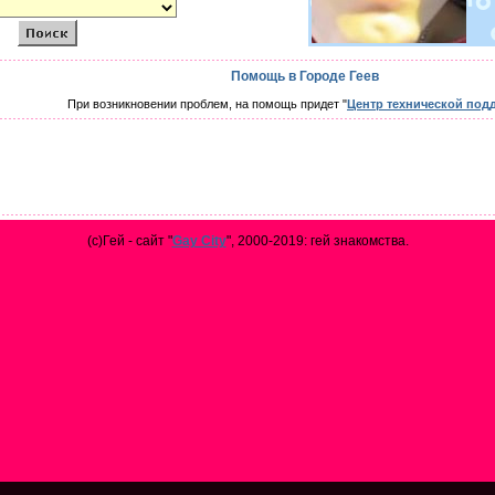
Помощь в Городе Геев
При возникновении проблем, на помощь придет "
Центр технической под
(с)Гей - сайт "
Gay City
", 2000-2019: гей знакомства.