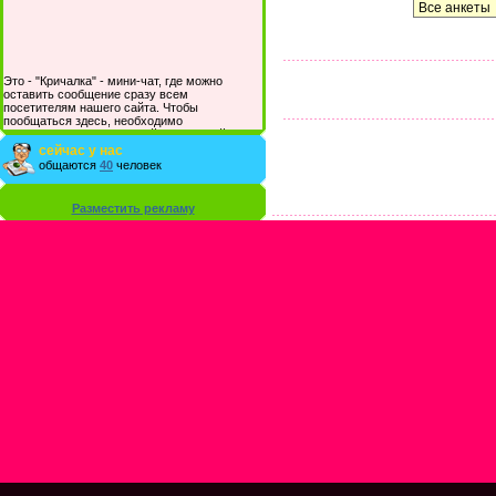
Это - "Кричалка" - мини-чат, где можно
оставить сообщение сразу всем
посетителям нашего сайта. Чтобы
пообщаться здесь, необходимо
зарегистрироваться на сайте и/или войти со
своими логином и паролем.
сейчас у нас
общаются
40
человек
Разместить рекламу